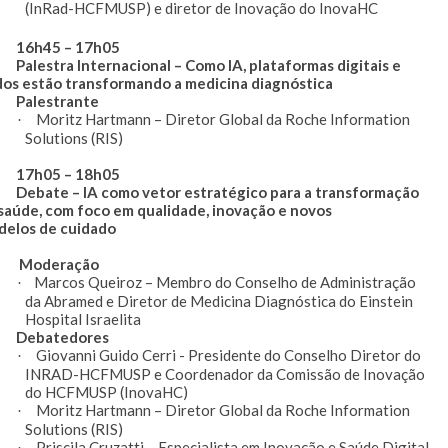
(InRad-HCFMUSP) e diretor de Inovação do InovaHC
h45 – 17h05
estra Internacional – Como IA, plataformas digitais e
os estão transformando a medicina diagnóstica
lestrante
Moritz Hartmann – Diretor Global da Roche Information
·
Solutions (RIS)
h05 – 18h05
bate – IA como vetor estratégico para a transformação
 saúde, com foco em qualidade, inovação e novos
delos de cuidado
oderação
Marcos Queiroz – Membro do Conselho de Administração
·
da Abramed e Diretor de Medicina Diagnóstica do Einstein
Hospital Israelita
ebatedores
Giovanni Guido Cerri - Presidente do Conselho Diretor do
·
INRAD-HCFMUSP e Coordenador da Comissão de Inovação
do HCFMUSP (InovaHC)
Moritz Hartmann – Diretor Global da Roche Information
·
Solutions (RIS)
Priscila Cruzatti – Especialista em Inovação e Saúde Digital
·