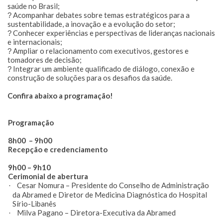
saúde no Brasil;
Acompanhar debates sobre temas estratégicos para a
?
sustentabilidade, a inovação e a evolução do setor;
Conhecer experiências e perspectivas de lideranças nacionais
?
e internacionais;
Ampliar o relacionamento com executivos, gestores e
?
tomadores de decisão;
Integrar um ambiente qualificado de diálogo, conexão e
?
construção de soluções para os desafios da saúde.
Confira abaixo a programação!
rogramação
h00 – 9h00
cepção e credenciamento
00 – 9h10
rimonial de abertura
Cesar Nomura – Presidente do Conselho de Administração
·
da Abramed e Diretor de Medicina Diagnóstica do Hospital
Sírio-Libanês
Milva Pagano – Diretora-Executiva da Abramed
·