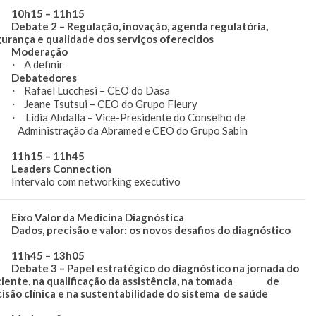
h15 – 11h15
bate 2 – Regulação, inovação, agenda regulatória,
urança e qualidade dos serviços oferecidos
oderação
A definir
·
ebatedores
Rafael Lucchesi – CEO do Dasa
·
Jeane Tsutsui – CEO do Grupo Fleury
·
Lídia Abdalla – Vice-Presidente do Conselho de
·
Administração da Abramed e CEO do Grupo Sabin
h15 – 11h45
aders Connection
tervalo com networking executivo
xo Valor da Medicina Diagnóstica
dos, precisão e valor: os novos desafios do diagnóstico
h45 – 13h05
bate 3 – Papel estratégico do diagnóstico na jornada do
ciente, na qualificação da assistência, na tomada de
isão clínica e na sustentabilidade do sistema de saúde