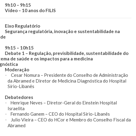
10 – 9h15
deo – 10 anos do FILIS
xo Regulatório
gurança regulatória, inovação e sustentabilidade na
úde
h15 – 10h15
bate 1 – Regulação, previsibilidade, sustentabilidade do
stema de saúde e os impactos para a medicina
gnóstica
oderação
Cesar Nomura – Presidente do Conselho de Administração
·
da Abramed e Diretor de Medicina Diagnóstica do Hospital
Sírio-Libanês
ebatedores
Henrique Neves – Diretor-Geral do Einstein Hospital
·
Israelita
Fernando Ganem – CEO do Hospital Sírio-Libanês
·
Julio Vieira – CEO do HCor e Membro do Conselho Fiscal da
·
Abramed