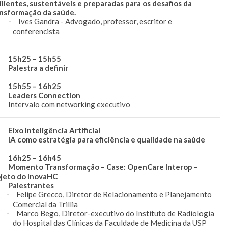
ilientes, sustentáveis e preparadas para os desafios da
nsformação da saúde.
Ives Gandra - Advogado, professor, escritor e
·
conferencista
h25 – 15h55
lestra a definir
h55 – 16h25
aders Connection
tervalo com networking executivo
xo Inteligência Artificial
 como estratégia para eficiência e qualidade na saúde
h25 – 16h45
mento Transformação – Case: OpenCare Interop –
jeto do InovaHC
lestrantes
Felipe Grecco, Diretor de Relacionamento e Planejamento
·
Comercial da Trillia
Marco Bego, Diretor-executivo do Instituto de Radiologia
·
do Hospital das Clínicas da Faculdade de Medicina da USP