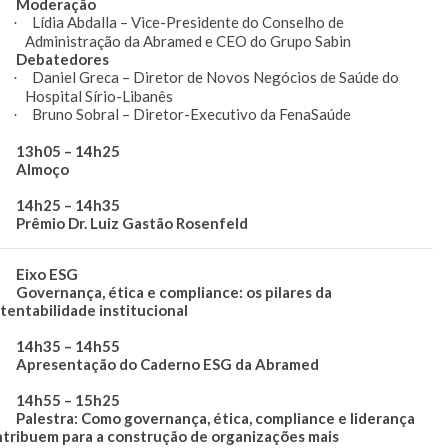
oderação
Lídia Abdalla – Vice-Presidente do Conselho de
·
Administração da Abramed e CEO do Grupo Sabin
ebatedores
Daniel Greca – Diretor de Novos Negócios de Saúde do
·
Hospital Sírio-Libanês
Bruno Sobral – Diretor-Executivo da FenaSaúde
·
h05 – 14h25
lmoço
h25 – 14h35
êmio Dr. Luiz Gastão Rosenfeld
ixo ESG
vernança, ética e compliance: os pilares da
tentabilidade institucional
h35 – 14h55
resentação do Caderno ESG da Abramed
h55 – 15h25
lestra: Como governança, ética, compliance e liderança
ntribuem para a construção de organizações mais